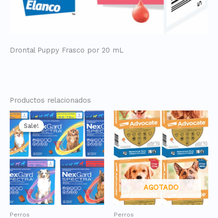
Drontal Puppy Frasco por 20 mL
Productos relacionados
Sale!
Sale!
AGOTADO
Perros
Perros