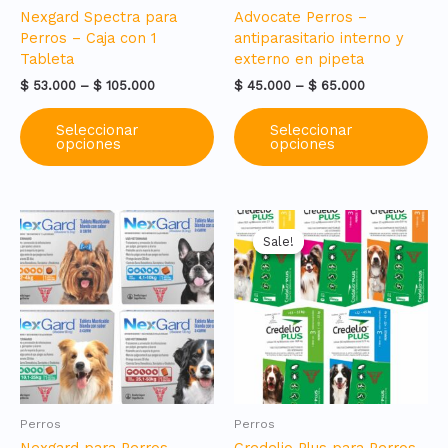
Nexgard Spectra para
Advocate Perros –
Perros – Caja con 1
antiparasitario interno y
Tableta
externo en pipeta
Price
Price
$
53.000
–
$
105.000
$
45.000
–
$
65.000
range:
range:
Este
Es
$ 53.000
$ 45.000
Seleccionar
Seleccionar
producto
pr
through
through
opciones
opciones
tiene
ti
$ 105.000
$ 65.000
múltiples
mú
variantes.
var
Las
La
opciones
op
Sale!
Sale!
se
se
pueden
pu
elegir
ele
en
en
la
la
página
pá
de
de
producto
pr
Perros
Perros
Nexgard para Perros –
Credelio Plus para Perros