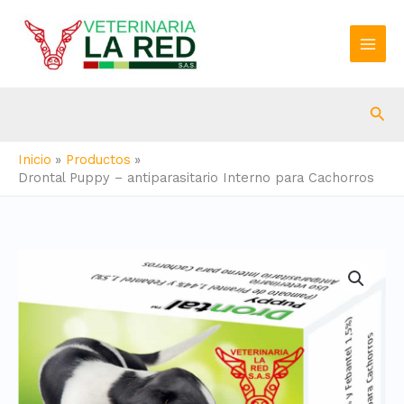
Ir
al
contenido
Bus
Inicio
Productos
Drontal Puppy – antiparasitario Interno para Cachorros