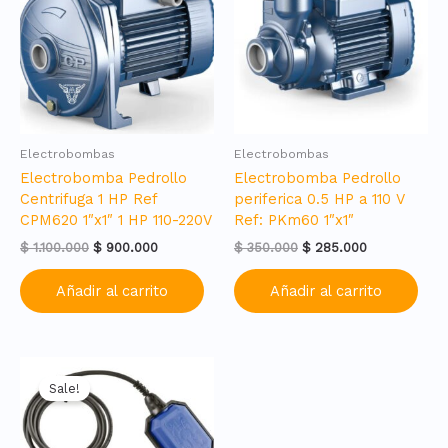
Electrobombas
Electrobombas
Electrobomba Pedrollo
Electrobomba Pedrollo
Centrifuga 1 HP Ref
periferica 0.5 HP a 110 V
CPM620 1″x1″ 1 HP 110-220V
Ref: PKm60 1″x1″
Original
Current
Original
Current
$
1.100.000
$
900.000
$
350.000
$
285.000
price
price
price
price
was:
is:
was:
is:
Añadir al carrito
Añadir al carrito
$ 1.100.000.
$ 900.000.
$ 350.000.
$ 285.000.
Sale!