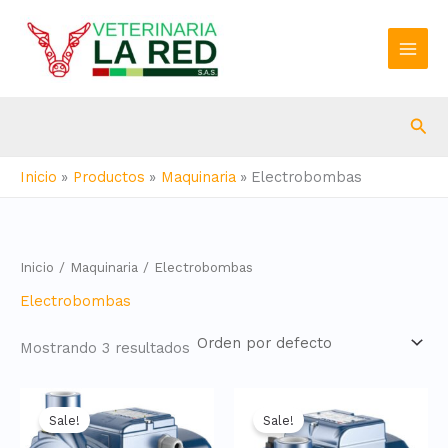
Ir
al
contenido
Bus
Inicio
Productos
Maquinaria
Electrobombas
Inicio
/
Maquinaria
/ Electrobombas
Electrobombas
Mostrando 3 resultados
Sale!
Sale!