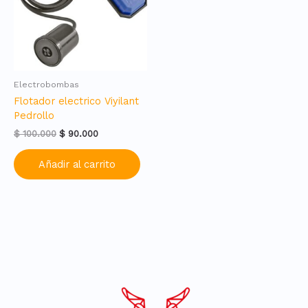
Electrobombas
Flotador electrico Viyilant
Pedrollo
Original
Current
$
100.000
$
90.000
price
price
was:
is:
Añadir al carrito
$ 100.000.
$ 90.000.