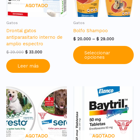
AGOTADO
Gatos
Gatos
Drontal gatos
Bolfo Shampoo
antiparasitario interno de
Price
$
20.000
–
$
29.000
amplio espectro
range:
Es
$ 20.000
Original
Current
$
39.000
$
33.000
Seleccionar
pr
through
opciones
price
price
ti
$ 29.000
was:
is:
Leer más
mú
$ 39.000.
$ 33.000.
var
La
op
se
pu
ele
en
la
pá
de
AGOTADO
AGOTADO
pr