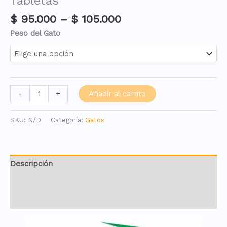
Tabletas
Price
$
95.000
–
$
105.000
range:
Peso del Gato
$ 95.000
through
$ 105.000
Credelio
Añadir al carrito
-
+
para
Gatos
SKU:
N/D
Categoría:
Gatos
–
Caja
con
3
Descripción
Tabletas
cantidad
Información adicional
Valoraciones (0)