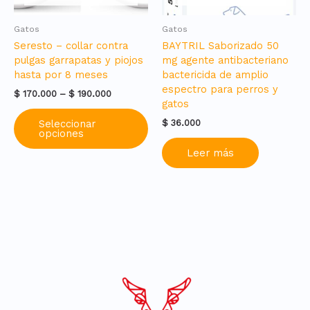
Gatos
Gatos
Seresto – collar contra
BAYTRIL Saborizado 50
pulgas garrapatas y piojos
mg agente antibacteriano
hasta por 8 meses
bactericida de amplio
espectro para perros y
Price
$
170.000
–
$
190.000
gatos
range:
Este
$ 170.000
$
36.000
Seleccionar
producto
through
opciones
tiene
$ 190.000
Leer más
múltiples
variantes.
Las
opciones
se
pueden
elegir
en
la
página
de