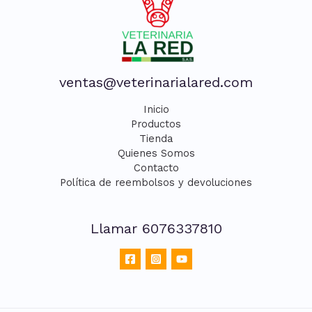
producto
ventas@veterinarialared.com
Inicio
Productos
Tienda
Quienes Somos
Contacto
Política de reembolsos y devoluciones
Llamar 6076337810