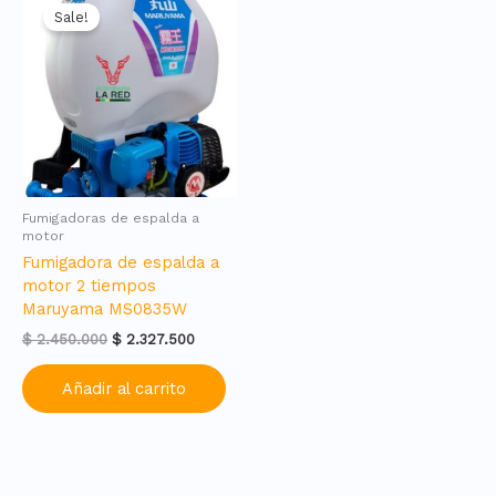
Sale!
Fumigadoras de espalda a
motor
Fumigadora de espalda a
motor 2 tiempos
Maruyama MS0835W
Original
Current
$
2.450.000
$
2.327.500
price
price
was:
is:
Añadir al carrito
$ 2.450.000.
$ 2.327.500.