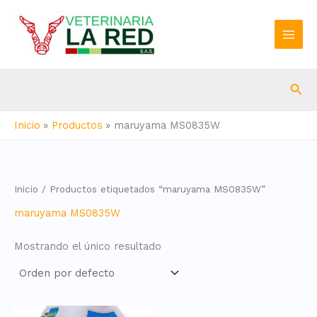
Ir
al
contenido
Bus
Inicio
Productos
maruyama MS0835W
Inicio
/ Productos etiquetados “maruyama MS0835W”
maruyama MS0835W
Mostrando el único resultado